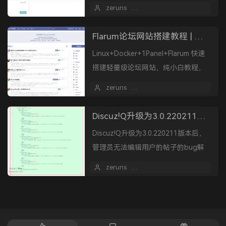
的操作方式，高可用性，无需服务器
zeruns
2025 年 05 月 06 日
（Serverless） 本教程以Di...
Flarum论坛网站搭建教程 | 零基础搭建论坛社区网站 | Flarum主题和插件安装教程
Linux+Docker+1Panel+Flarum 快速
搭建轻量级论坛网站，纯小白教程，
手把手教你搭建论坛网站。此教程使
zeruns
2025 年 04 月 13 日
1
用Docker来快速部署Flar...
Discuz!Q升级为3.0.220211版本后，管理员无法编辑用户的帖子的bug解决方法
Discuz!Q升级为3.0.220211版本后，
管理员无法编辑用户的帖子的bug解
决方法。
zeruns
2022 年 03 月 05 日
热
最
随