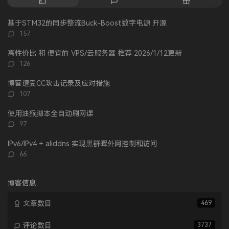
门
新
机
文
评
文
基于STM32的同步整流Buck-Boost数字电源 开源
章
论
章
评
157
论
数：
高性价比 和 便宜的 VPS/云服务器 推荐 2026/1/12更新
评
126
论
数：
博客遭受CC攻击记录及应对措施
评
107
论
数：
使用油猴脚本全自动刷网课
评
97
论
数：
IPv6/IPv4 + aliddns 实现黑群晖外网控制和访问
评
66
论
数：
博客信息
文章数目
469
评论数目
3737