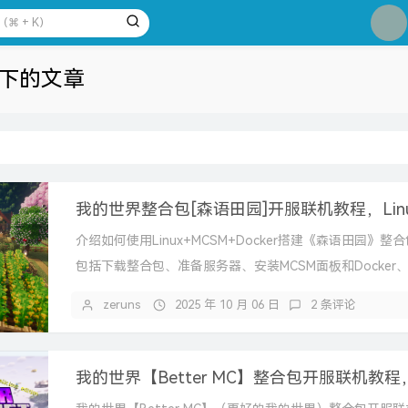
1
2
3
e 下的文章
4
5
6
7
8
9
介绍如何使用Linux+MCSM+Docker搭建《森语田园》整
10
包括下载整合包、准备服务器、安装MCSM面板和Docker
以及进入...
zeruns
2025 年 10 月 06 日
2 条评论