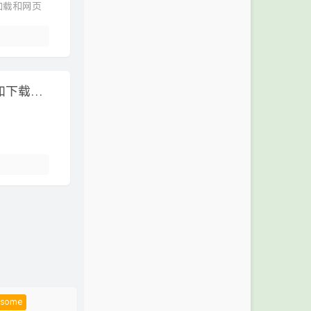
加载和网页
各种 Minecraft（我的世界）服务端核心介绍和下载地址
dsome