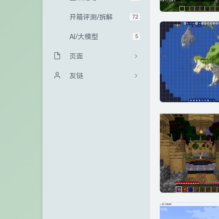
开箱评测/拆解
72
AI/大模型
5
页面
归档栏
友链
友情链接
Sanakeyの小站
GitHub
冰微未来
访客
大西瓜博客
留言板
kali博客
关于
极一's Blog
青山小站
TigerRoot