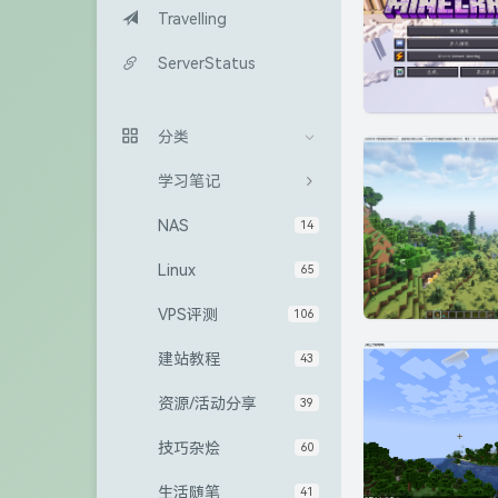
Travelling
ServerStatus
分类
学习笔记
NAS
14
Linux
65
VPS评测
106
建站教程
43
资源/活动分享
39
技巧杂烩
60
生活随笔
41