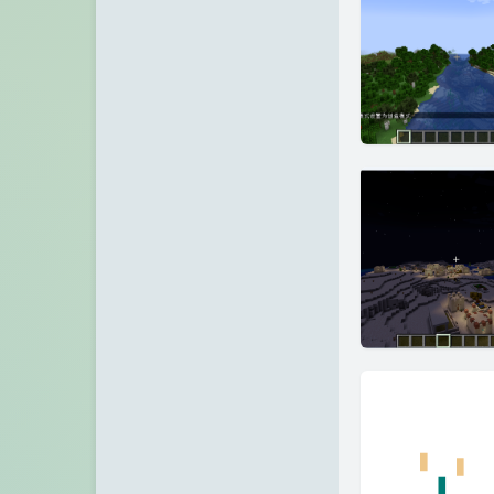
VPS之家
张宁网
Chuanrui の 初见之旅
Dragon Add
不欠
诺仙の客栈
Zeruns's Blog-英文站
博友圈
阿小州博客
Xuan's blog
eeClub-电子工程师社区