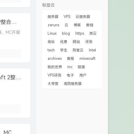
标签云
服务器
VPS
云服务器
Linux搭建我的世界(MC)整合包服务器，ATM9整合包开服教程
zeruns
云
博客
教程
务器，MC开服
Linux
blog
https
雨云
地址
优惠
网站
评测
tech
学生
阿里云
Intel
archives
面板
minecraft
我的世界
mc
链接
VPS评测
电子
用户
我的世界(MC)整合包开服教程，Pokehaan Craft 2整合包服务器搭建教程
大带宽
高防服务器
雨云VPS用win系统搭建Minecraft世界服务器，MC开服教程，小白开服教程