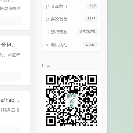
联机教程，
文章数目
469
SM搭建我的世
评论数目
3735
运行天数
6年252天
Linux搭建Minecraft《龙之冒险:新征程2.0》整合包服务器 | 我的世界开服教程
最后活动
2 天前
之冒险：新征程
广告
我的世界1.21多种服务端开服教程，原版/Forge/Fabric/Paper/Mohist...，Minecraft开服教程
.21服务器搭