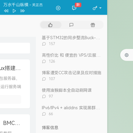
春夏秋冬
张国荣
万水千山纵横
新
- 关正杰
一格格
卫兰
万水千山纵横
关正杰
热
最
随
我的宣言
周柏豪
门
新
机
文
评
文
狮子山下
罗文
基于STM32的同步整流Buck-Boost数字电源 开源
章
论
章
评
157
风继续吹 (Live)
张国荣
论
数：
高性价比 和 便宜的 VPS/云服务器 推荐 2026/1/12更新
Dear Leslie
古巨基
评
126
告白 (V.O. Version)
吴雨霏 / 周柏豪
论
我的世界整合包[森语田园]开服联机教程，Linux搭建MC服务器
数：
博客遭受CC攻击记录及应对措施
我们万岁
评
合包服务器，
107
陈奕迅 / eason and the duo band
目前
洪卓立
论
、运行服务端
数：
使用油猴脚本全自动刷网课
评
97
论
数：
IPv6/IPv4 + aliddns 实现黑群晖外网控制和访问
评
66
论
我的世界【Better MC】整合包开服联机教程，BMC4汉化版下载地址 | Minecraft开服教程
数：
博客信息