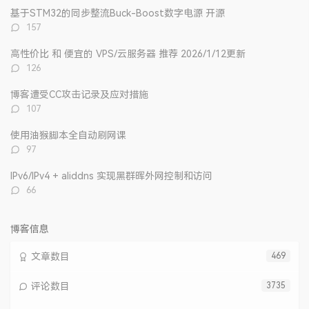
文
评
文
基于STM32的同步整流Buck-Boost数字电源 开源
章
论
章
评
157
论
数：
高性价比 和 便宜的 VPS/云服务器 推荐 2026/1/12更新
评
126
论
数：
博客遭受CC攻击记录及应对措施
评
107
论
数：
使用油猴脚本全自动刷网课
评
97
论
数：
IPv6/IPv4 + aliddns 实现黑群晖外网控制和访问
评
66
论
数：
博客信息
文章数目
469
评论数目
3735