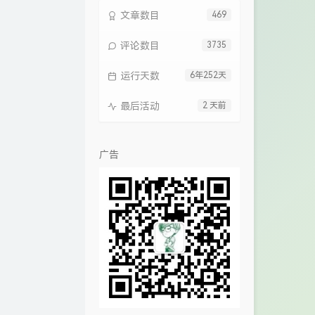
文章数目
469
评论数目
3735
运行天数
6年252天
最后活动
2 天前
广告