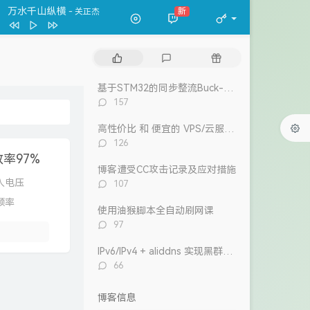
春夏秋冬
张国荣
万水千山纵横
新
- 关正杰
一格格
卫兰
万水千山纵横
关正杰
热
最
随
我的宣言
周柏豪
门
新
机
文
评
文
狮子山下
罗文
基于STM32的同步整流Buck-Boost数字电源 开源
章
论
章
评
157
风继续吹 (Live)
张国荣
论
数：
高性价比 和 便宜的 VPS/云服务器 推荐 2026/1/12更新
Dear Leslie
古巨基
评
126
告白 (V.O. Version)
吴雨霏 / 周柏豪
论
率97%
数：
博客遭受CC攻击记录及应对措施
我们万岁
评
入电压
107
陈奕迅 / eason and the duo band
目前
洪卓立
论
频率
数：
使用油猴脚本全自动刷网课
评
97
论
数：
IPv6/IPv4 + aliddns 实现黑群晖外网控制和访问
评
66
论
数：
博客信息