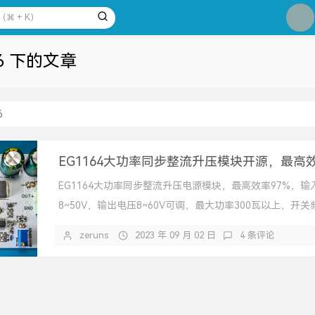
1
2
3
16 下的文章
4
5
6
6
7
8
EG1164大功率同步整流升压模块开源，最高效
9
EG1164大功率同步整流升压电源模块，最高效率97%，输
10
8~50V，输出电压8~60V可调，最大功率300瓦以上，开关
219kHz。
zeruns
2023 年 09 月 02 日
4 条评论