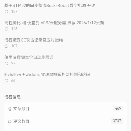
文
评
文
基于STM32的同步整流Buck-Boost数字电源 开源
章
论
章
评
157
论
数：
高性价比 和 便宜的 VPS/云服务器 推荐 2026/1/12更新
评
126
论
数：
博客遭受CC攻击记录及应对措施
评
107
论
数：
使用油猴脚本全自动刷网课
评
97
论
数：
IPv6/IPv4 + aliddns 实现黑群晖外网控制和访问
评
66
论
数：
博客信息
文章数目
469
评论数目
3737