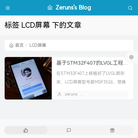
Zeruns's Blog
标签 LCD屏幕 下的文章
首页
LCD屏幕
基于STM32F407的LVGL工程模板（MSP3526屏幕），包含FreeRTOS版和裸机版
在STM32F407上移植好了LVGL图形
库，LCD屏幕型号是MSP3526，想换
其他屏幕可以自己修改LCD的驱动程
zeruns
2024 年 05 月 23 日
序，项目工程包含FreeRTOS版和裸...
热
最
随
门
新
机