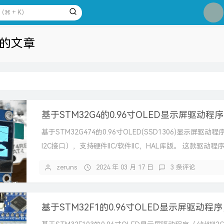
1
2
3
 下的文章
4
5
6
7
8
9
基于STM32G474的0.96寸OLED(SSD1306)显示屏驱动
10
I2C接口），支持硬件IIC/软件IIC，HAL库版。 这款驱动程序比
zeruns
2024 年 03 月 17 日
3 条评论