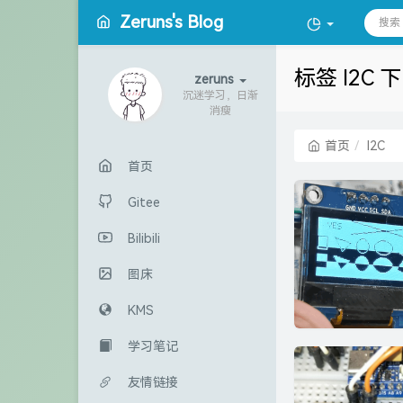
Zeruns's Blog
标签 I2C
zeruns
沉迷学习，日渐
消瘦
首页
I2C
首页
Gitee
Bilibili
图床
KMS
学习笔记
友情链接