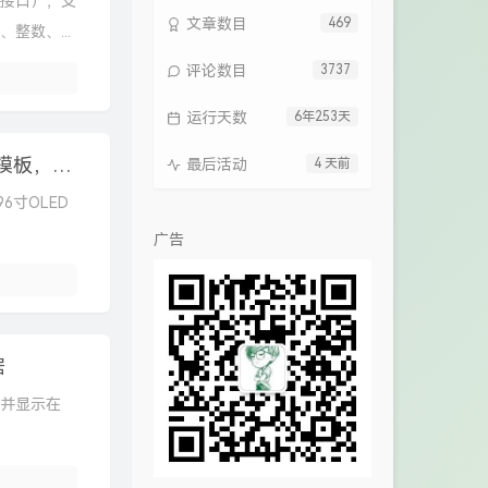
2C接口），支
文章数目
469
整数、...
评论数目
3737
运行天数
6年253天
移植好U8g2图形库的STM32F407标准库工程模板，0.96寸OLED驱动程序
最后活动
4 天前
6寸OLED
广告
据
据并显示在