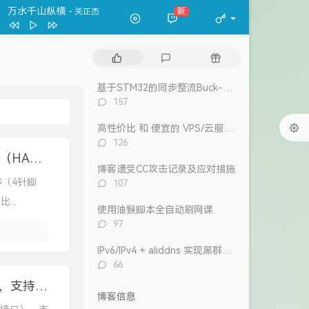
春夏秋冬
张国荣
万水千山纵横
新
- 关正杰
一格格
卫兰
万水千山纵横
关正杰
热
最
随
我的宣言
周柏豪
门
新
机
文
评
文
狮子山下
罗文
基于STM32的同步整流Buck-Boost数字电源 开源
章
论
章
评
157
风继续吹 (Live)
张国荣
论
数：
高性价比 和 便宜的 VPS/云服务器 推荐 2026/1/12更新
Dear Leslie
古巨基
评
126
告白 (V.O. Version)
吴雨霏 / 周柏豪
论
基于STM32G4的0.96寸OLED显示屏驱动程序（HAL库），支持硬件/软件I2C
数：
博客遭受CC攻击记录及应对措施
我们万岁
评
程序（4针脚
107
陈奕迅 / eason and the duo band
目前
洪卓立
论
...
数：
使用油猴脚本全自动刷网课
评
97
论
数：
IPv6/IPv4 + aliddns 实现黑群晖外网控制和访问
评
66
论
基于STM32F1的0.96寸OLED显示屏驱动程序，支持硬件/软件I2C
数：
博客信息