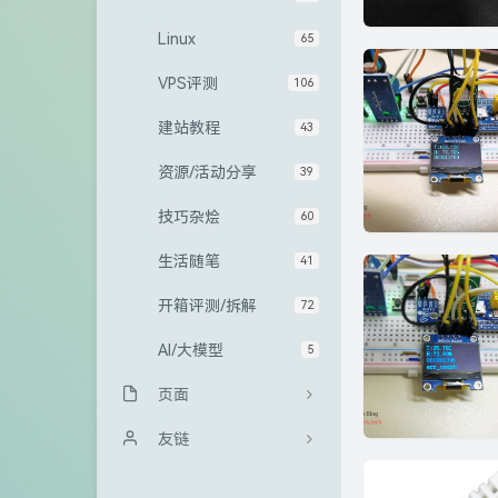
Linux
65
VPS评测
106
建站教程
43
资源/活动分享
39
技巧杂烩
60
生活随笔
41
开箱评测/拆解
72
AI/大模型
5
页面
归档栏
友链
友情链接
Sanakeyの小站