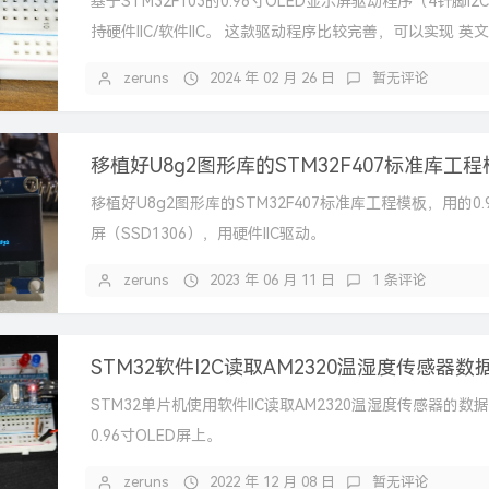
基于STM32F103的0.96寸OLED显示屏驱动程序（4针脚I
持硬件IIC/软件IIC。 这款驱动程序比较完善，可以实现 英文、
zeruns
2024 年 02 月 26 日
暂无评论
移植好U8g2图形库的STM32F407标准库工程模板，用的0.9
屏（SSD1306），用硬件IIC驱动。
zeruns
2023 年 06 月 11 日
1 条评论
STM32软件I2C读取AM2320温湿度传感器数
STM32单片机使用软件IIC读取AM2320温湿度传感器的数
0.96寸OLED屏上。
zeruns
2022 年 12 月 08 日
暂无评论