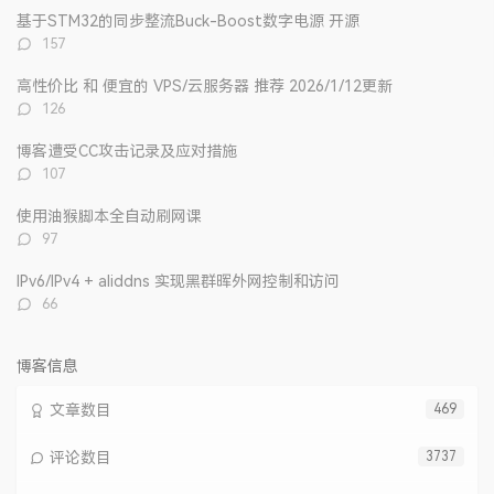
文
评
文
基于STM32的同步整流Buck-Boost数字电源 开源
章
论
章
评
157
论
数：
高性价比 和 便宜的 VPS/云服务器 推荐 2026/1/12更新
评
126
论
数：
博客遭受CC攻击记录及应对措施
评
107
论
数：
使用油猴脚本全自动刷网课
评
97
论
数：
IPv6/IPv4 + aliddns 实现黑群晖外网控制和访问
评
66
论
数：
博客信息
文章数目
469
评论数目
3737