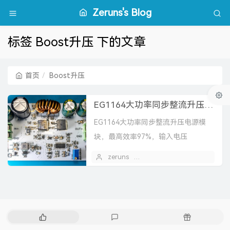
Zeruns's Blog
标签 Boost升压 下的文章
首页
Boost升压
EG1164大功率同步整流升压模块开源，最高效率97%
EG1164大功率同步整流升压电源模
块，最高效率97%，输入电压
8~50V，输出电压8~60V可调，最大
zeruns
2023 年 09 月 02 日
功率300瓦以上，开关频率219kHz。
热
最
随
门
新
机