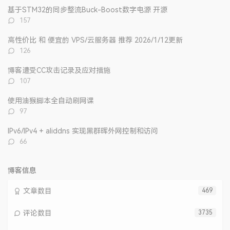
文
评
文
基于STM32的同步整流Buck-Boost数字电源 开源
章
论
章
评
157
论
数：
高性价比 和 便宜的 VPS/云服务器 推荐 2026/1/12更新
评
126
论
数：
博客遭受CC攻击记录及应对措施
评
107
论
数：
使用油猴脚本全自动刷网课
评
97
论
数：
IPv6/IPv4 + aliddns 实现黑群晖外网控制和访问
评
66
论
数：
博客信息
文章数目
469
评论数目
3735