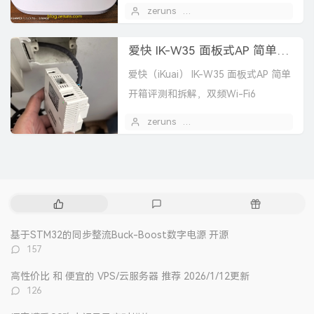
Fi7（2.4GHz：688Mbps、5.1GHz：
zeruns
2025 年 01 月 21 日
2882Mbps、5...
爱快 IK-W35 面板式AP 简单开箱评测和拆解，双频WiFi6 AX3000，2.5G网口
爱快（iKuai） IK-W35 面板式AP 简单
开箱评测和拆解，双频Wi-Fi6
AX3000，2.5G网口
zeruns
2025 年 01 月 18 日
热
最
随
门
新
机
文
评
文
基于STM32的同步整流Buck-Boost数字电源 开源
章
论
章
评
157
论
数：
高性价比 和 便宜的 VPS/云服务器 推荐 2026/1/12更新
评
126
论
数：