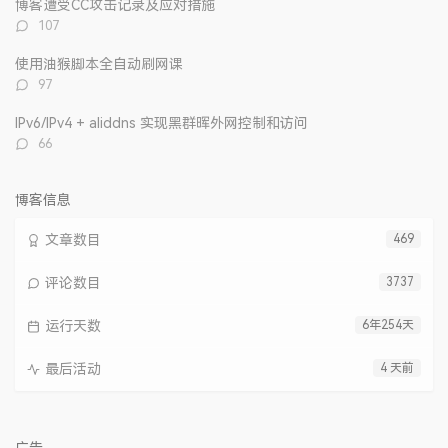
博客遭受CC攻击记录及应对措施
评
107
论
数：
使用油猴脚本全自动刷网课
评
97
论
数：
IPv6/IPv4 + aliddns 实现黑群晖外网控制和访问
评
66
论
数：
博客信息
文章数目
469
评论数目
3737
运行天数
6年254天
最后活动
4 天前