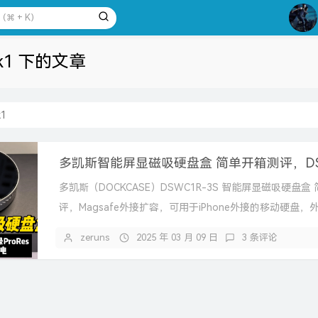
3
4
k1 下的文章
5
6
7
k1
8
9
10
多凯斯（DOCKCASE）DSWC1R-3S 智能屏显磁吸硬盘盒
评，Magsafe外接扩容，可用于iPhone外接的移动硬盘，外录Pr
zeruns
2025 年 03 月 09 日
3 条评论