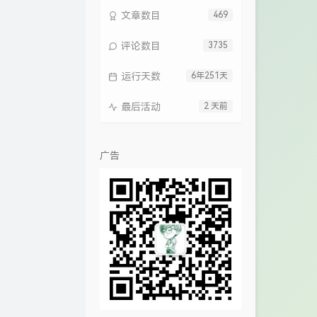
文章数目
469
评论数目
3735
运行天数
6年251天
最后活动
2 天前
广告