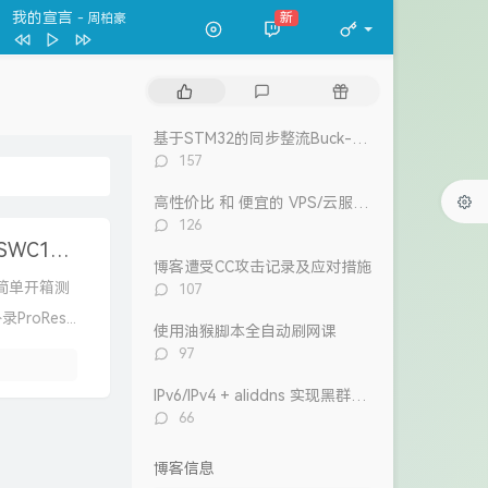
我的宣言
新
- 周柏豪
万水千山纵横
关正杰
我的宣言
周柏豪
热
最
随
狮子山下
罗文
门
新
机
文
评
文
风继续吹 (Live)
张国荣
基于STM32的同步整流Buck-Boost数字电源 开源
章
论
章
评
157
Dear Leslie
古巨基
论
数：
告白 (V.O. Version)
吴雨霏 / 周柏豪
高性价比 和 便宜的 VPS/云服务器 推荐 2026/1/12更新
评
126
我们万岁
论
多凯斯智能屏显磁吸硬盘盒 简单开箱测评，DSWC1R-3S，Magsafe磁吸硬盘外录ProRes
数：
陈奕迅 / eason and the duo band
博客遭受CC攻击记录及应对措施
目前
洪卓立
评
 简单开箱测
107
论
oRes...
数：
使用油猴脚本全自动刷网课
评
97
论
数：
IPv6/IPv4 + aliddns 实现黑群晖外网控制和访问
评
66
论
数：
博客信息