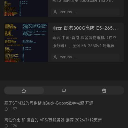
核2G 50M带宽 300G高防 163.2元/
月。
zeruns
2025 年 07 月 16 日
雨云 香港300G高防 E5-2650v4独服，48核64G 50兆 仅需397元/月，三网直连，裸金属物理机
雨云 中国·香港 裸金属物理机（独立
服务器），至强 E5-2650v4 处理器
x2，24核48线程 64G内存 480GB固
zeruns
2025 年 07 月 08 日
态硬盘 50M带宽 300G...
热
最
随
门
新
机
文
评
文
基于STM32的同步整流Buck-Boost数字电源 开源
章
论
章
评
157
论
数：
高性价比 和 便宜的 VPS/云服务器 推荐 2026/1/12更新
评
126