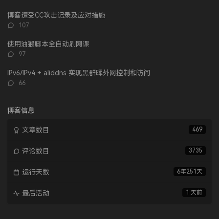
论
数：
博客遭受CC攻击记录及应对措施
评
107
论
数：
使用油猴脚本全自动刷网课
评
97
论
数：
IPv6/IPv4 + aliddns 实现黑群晖外网控制和访问
评
66
论
数：
博客信息
文章数目
469
评论数目
3735
运行天数
6年251天
最后活动
1 天前