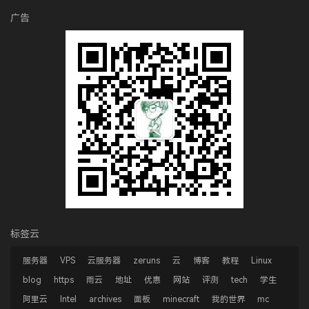
广告
标签云
服务器
VPS
云服务器
zeruns
云
博客
教程
Linux
blog
https
雨云
地址
优惠
网站
评测
tech
学生
阿里云
Intel
archives
面板
minecraft
我的世界
mc