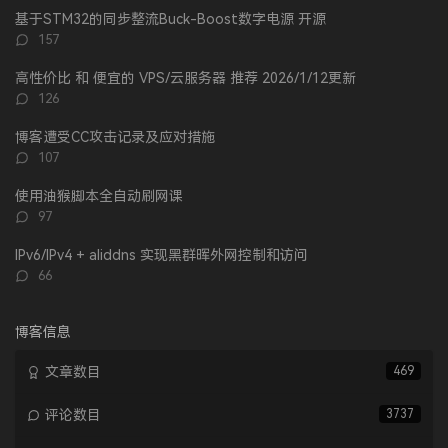
文
评
文
基于STM32的同步整流Buck-Boost数字电源 开源
章
论
章
评
157
论
数：
高性价比 和 便宜的 VPS/云服务器 推荐 2026/1/12更新
评
126
论
数：
博客遭受CC攻击记录及应对措施
评
107
论
数：
使用油猴脚本全自动刷网课
评
97
论
数：
IPv6/IPv4 + aliddns 实现黑群晖外网控制和访问
评
66
论
数：
博客信息
文章数目
469
评论数目
3737