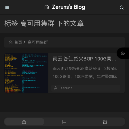
Zeruns's Blog
标签 高可用集群 下的文章
首页
高可用集群
雨云 浙江绍兴BGP 100G高防VPS，2核4G 100兆 仅需77元/月
雨云浙江绍兴BGP高防VPS，2核4G、
100G防御、100M带宽，年付叠加优
惠后低至77.28元/月。采用AMD EPYC
zeruns
2026 年 05 月 22 日
处理器，性能、延迟表现优异，适...
热
最
随
门
新
机