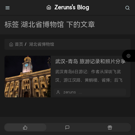
Zeruns's Blog
标签 湖北省博物馆 下的文章
首页
湖北省博物馆
武汉-青岛 旅游记录和照片分享
武汉青岛6日游记：作者从深圳飞武
汉，游江汉路、黄鹤楼、省博；后飞
青岛，乘轮渡、逛台东夜市、信号
zeruns
2026 年 06 月 02 日
1
山、啤酒博物馆，遇多雾天气，分享
手机摄影作品。
热
最
随
门
新
机