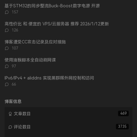
文
评
文
基于STM32的同步整流Buck-Boost数字电源 开源
章
论
章
评
157
论
数：
高性价比 和 便宜的 VPS/云服务器 推荐 2026/1/12更新
评
126
论
数：
博客遭受CC攻击记录及应对措施
评
107
论
数：
使用油猴脚本全自动刷网课
评
97
论
数：
IPv6/IPv4 + aliddns 实现黑群晖外网控制和访问
评
66
论
数：
博客信息
文章数目
469
评论数目
3735