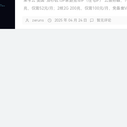
莱卡云 美国·洛杉矶 ISP家庭宽带IP（住宅IP） 云服务器，1核
兆，仅需52元/月；2核2G 200兆，仅需100元/月，免备案VP
zeruns
2025 年 04 月 24 日
暂无评论