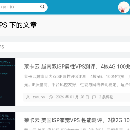
1
2
PS 下的文章
3
4
5
PS
6
7
8
莱卡云越南河内双ISP属性VPS评测，4核4G、100M带宽，月
9
元。IP质量高、平台风控友好，性能与网络表现稳定，适合
10
海外业务部署。
zeruns
2026 年 01 月 28 日
2 条评论