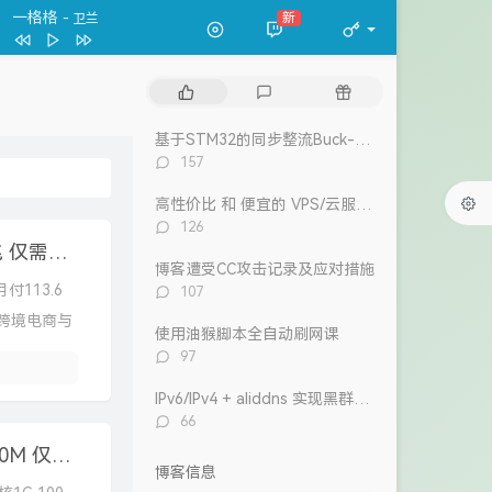
万水千山纵横
新
- 关正杰
春夏秋冬
张国荣
一格格
卫兰
热
最
随
万水千山纵横
关正杰
门
新
机
文
评
文
基于STM32的同步整流Buck-Boost数字电源 开源
我的宣言
周柏豪
章
论
章
评
157
狮子山下
罗文
论
数：
高性价比 和 便宜的 VPS/云服务器 推荐 2026/1/12更新
风继续吹 (Live)
张国荣
评
126
Dear Leslie
古巨基
论
莱卡云 越南双ISP属性VPS测评，4核4G 100兆 仅需113.6元/月
数：
博客遭受CC攻击记录及应对措施
告白 (V.O. Version)
吴雨霏 / 周柏豪
评
付113.6
107
论
我们万岁
跨境电商与
数：
使用油猴脚本全自动刷网课
陈奕迅 / eason and the duo band
目前
洪卓立
评
97
论
数：
IPv6/IPv4 + aliddns 实现黑群晖外网控制和访问
评
66
论
莱卡云 美国ISP家宽VPS 性能测评，2核2G 100M 仅需56元/月，三网直连
数：
博客信息