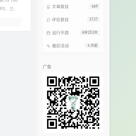
1G 100
文章数目
469
S，三...
评论数目
3737
运行天数
6年253天
最后活动
4 天前
广告