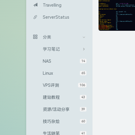
Travelling
ServerStatus
分类
学习笔记
NAS
14
Linux
65
VPS评测
106
建站教程
43
资源/活动分享
39
技巧杂烩
60
生活随笔
41