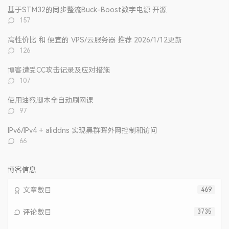
文
评
文
基于STM32的同步整流Buck-Boost数字电源 开源
章
论
章
评
157
论
数：
高性价比 和 便宜的 VPS/云服务器 推荐 2026/1/12更新
评
126
论
数：
博客遭受CC攻击记录及应对措施
评
107
论
数：
使用油猴脚本全自动刷网课
评
97
论
数：
IPv6/IPv4 + aliddns 实现黑群晖外网控制和访问
评
66
论
数：
博客信息
文章数目
469
评论数目
3735