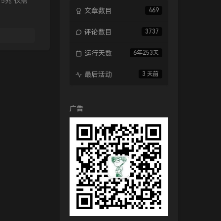
 5兆 仅需
文章数目
469
评论数目
3737
运行天数
6年253天
最后活动
3 天前
广告