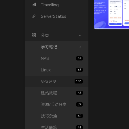
Travelling
ServerStatus
分类
学习笔记
NAS
14
Linux
65
VPS评测
106
建站教程
43
资源/活动分享
39
技巧杂烩
60
生活随笔
41