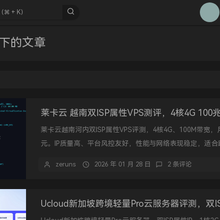
1
2
3
P 下的文章
4
5
6
7
8
9
莱卡云越南河内双ISP属性VPS评测，4核4G、100M带宽，月
10
元。IP质量高、平台风控友好，性能与网络表现稳定，适合
海外业务部署。
zeruns
2026 年 01 月 28 日
2 条评论