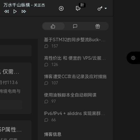
春夏秋冬
张国荣
万水千山纵横
新
- 关正杰
一格格
卫兰
万水千山纵横
关正杰
热
最
随
我的宣言
周柏豪
门
新
机
文
评
文
狮子山下
罗文
基于STM32的同步整流Buck-Boost数字电源 开源
章
论
章
评
157
风继续吹 (Live)
张国荣
论
数：
高性价比 和 便宜的 VPS/云服务器 推荐 2026/1/12更新
Dear Leslie
古巨基
评
126
告白 (V.O. Version)
吴雨霏 / 周柏豪
论
莱卡云 越南双ISP属性VPS测评，4核4G 100兆 仅需113.6元/月
数：
博客遭受CC攻击记录及应对措施
我们万岁
评
付113.6
107
陈奕迅 / eason and the duo band
目前
洪卓立
论
跨境电商与
数：
使用油猴脚本全自动刷网课
评
97
论
数：
IPv6/IPv4 + aliddns 实现黑群晖外网控制和访问
评
66
论
Ucloud新加坡跨境轻量Pro云服务器评测，双ISP属性IP，1核2G 5兆 仅需57元/月
数：
博客信息