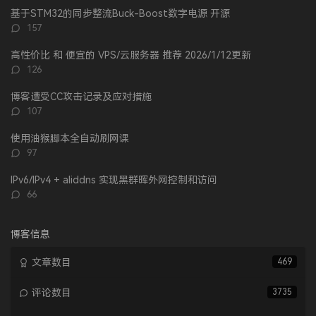
文
评
文
基于STM32的同步整流Buck-Boost数字电源 开源
章
论
章
评
157
论
数：
高性价比 和 便宜的 VPS/云服务器 推荐 2026/1/12更新
评
126
论
数：
博客遭受CC攻击记录及应对措施
评
107
论
数：
使用油猴脚本全自动刷网课
评
97
论
数：
IPv6/IPv4 + aliddns 实现黑群晖外网控制和访问
评
66
论
数：
博客信息
文章数目
469
评论数目
3735