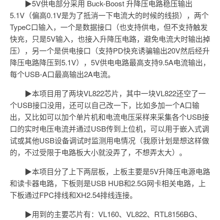
▶5V供电部分采用 Buck-Boost 升降压电路稳压输出
5.1V（偏高0.1V是为了抵消一下电流大的时候的线损），两个
TypeC口输入，一个是数据接口（也支持供电，但不支持触发
快充，只是5V输入，也接入升降压电路，避免电流大时输出掉
压），另一个是供电接口（支持PD快充诱骗输出20V然后经升
降压电路降压到5.1V），5V供电电路最高支持9.5A电流输出，
每个USB-A口最高输出2A电流。
▶本项目用了两块VL822芯片，其中一块VL822还空了一
个USB接口没用，还可以自己改一下，比如多加一个A口输
出，又比如可以加个单片机和电流电压采样来采集各个USB接
口的实时电压电流并通过USB传到上位机，可以用于嵌入式调
试或其他USB设备调试时监测用电情况（我原计划是想这样做
的，不过受限于电路板大小就没弄了，不想弄太大）。
▶本项目分了上下两层板，上板主要是5V升降压电源电路
和读卡器电路，下板则是USB HUB和2.5G网卡相关电路，上
下板通过FPC排线和XH2.54排线连接。
▶用到的主要芯片有：VL160、VL822、RTL8156BG、