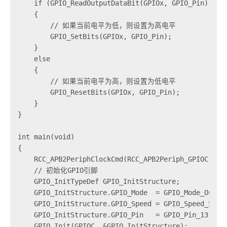
    if (GPIO_ReadOutputDataBit(GPIOx, GPIO_Pin) == B
    {

        // 如果当前电平为低，则设置为高电平

        GPIO_SetBits(GPIOx, GPIO_Pin);

    }

    else

    {

        // 如果当前电平为高，则设置为低电平

        GPIO_ResetBits(GPIOx, GPIO_Pin);

    }

}

int main(void)

{    

    RCC_APB2PeriphClockCmd(RCC_APB2Periph_GPIOC, E
    // 初始化GPIO引脚

    GPIO_InitTypeDef GPIO_InitStructure;        
    GPIO_InitStructure.GPIO_Mode  = GPIO_Mod
    GPIO_InitStructure.GPIO_Speed = GPIO_Speed_50
    GPIO_InitStructure.GPIO_Pin   = GPIO_Pin_13; 
    GPIO_Init(GPIOC, &GPIO_InitStructure);        