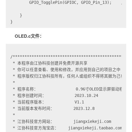
        GPIO_TogglePin(GPIOC, GPIO_Pin_13);    // L
    }

OLED.c文件：