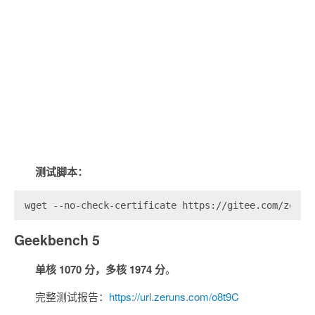
测试脚本：
wget --no-check-certificate https://gitee.com/zerun
Geekbench 5
单核 1070 分，多核 1974 分
。
完整测试报告：
https://url.zeruns.com/o8t9C