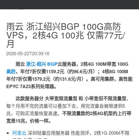
首页
本文PC版
雨云 浙江绍兴BGP 100G高防
VPS，2核4G 100兆 仅需77元/
月
2026-05-22T20:39:16
雨云
浙江
·
绍兴
BGP
云服务器，2核4G 100M带宽 100G
高防
，年付7折仅需1159.2元（约96.6元/月）；4核8G 100M
年付7折仅需1579.2元（约131.6元/月）。高可用集群，高性能
EPYC 7A23系列处理器。
这款服务器分 大带宽限流量型 和 小带宽但不限流量型
，
每个月用不完的流量可以叠加下去，用完流量会被限速到5
兆，可购买流量恢复高速。
不限流量款的2核4G机型的上行带
宽是15兆，价格一样。
阿里云
深圳轻量应用服务器 性能测评，2核1G 200M不限