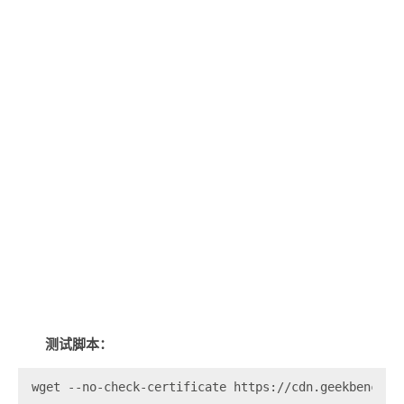
测试脚本：
wget --no-check-certificate https://cdn.geekbench.c