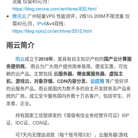
流量 仅需40元/月：
https://blog.zeruns.com/archives/832.html
腾讯云
广州轻量VPS 性能测评，2核1G 200M不限流量 仅
需40元/月，
IPv6
&v4双栈：
https://blog.vpszj.cn/archives/2512.html
雨云简介
雨云
成立于
2018年
，是具有自主知识产权的
国产云计算服
务提供商
。 雨云为广大用户提供简单易用、便宜实惠、可信
赖的云产品。主营包括
云服务器、裸金属服务器、虚拟主
机、游戏云、对象存储、CDN内容分发、
云应用
等广受好评
的云服务产品。雨云是国内为数不多的自主开发财务及产品系
统的厂商，成立至今服务国内外数十万名客户，包括学生、开
发者、企业。
持有国家工信部颁发的《增值电信业务经营许可证》ISP
证、IDC证、CDN证。
可7天内无理由退款（每个账号限3次），云服务器/游戏