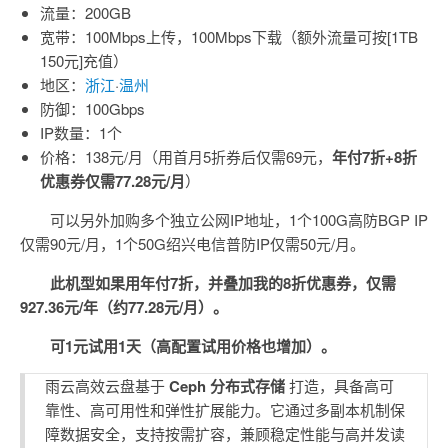
流量：200GB
宽带：100Mbps上传，100Mbps下载（额外流量可按[1TB
150元]充值）
地区：
浙江
·
温州
防御：100Gbps
IP数量：1个
价格：138元/月（用首月5折券后仅需69元，
年付7折+8折
优惠券仅需77.28元/月
）
可以另外加购多个独立公网IP地址，1个100G高防BGP IP
仅需90元/月，1个50G绍兴电信普防IP仅需50元/月。
此机型如果用年付7折，并叠加我的8折优惠券，仅需
927.36元/年（约77.28元/月）。
可1元试用1天（高配置试用价格也增加）。
雨云高效云盘基于
Ceph 分布式存储
打造，具备高可
靠性、高可用性和弹性扩展能力。它通过多副本机制保
障数据安全，支持按需扩容，兼顾稳定性能与高并发读