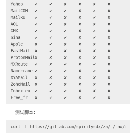
Yahoo     ✔     ✔     ✘     ✘     ✘     ✘    

MailCOM   ✔     ✔     ✔     ✘     ✔     ✘    

MailRU    ✔     ✔     ✘     ✘     ✔     ✘    

AOL       ✔     ✔     ✘     ✘     ✘     ✘    

GMX       ✔     ✔     ✔     ✘     ✔     ✘    

Sina      ✔     ✔     ✔     ✘     ✔     ✘    

Apple     ✘     ✔     ✘     ✘     ✘     ✘    

FastMail  ✘     ✔     ✘     ✘     ✘     ✘    

ProtonMail✘     ✘     ✘     ✘     ✘     ✘    

MXRoute   ✔     ✘     ✔     ✘     ✔     ✘    

Namecrane ✔     ✔     ✔     ✘     ✔     ✘    

XYAMail   ✘     ✘     ✘     ✘     ✘     ✘    

ZohoMail  ✘     ✔     ✘     ✘     ✘     ✘    

Inbox_eu  ✔     ✔     ✔     ✘     ✘     ✘    

Free_fr   ✘     ✔     ✔     ✘     ✔     ✘
测试脚本：
curl -L https://gitlab.com/spiritysdx/za/-/raw/main