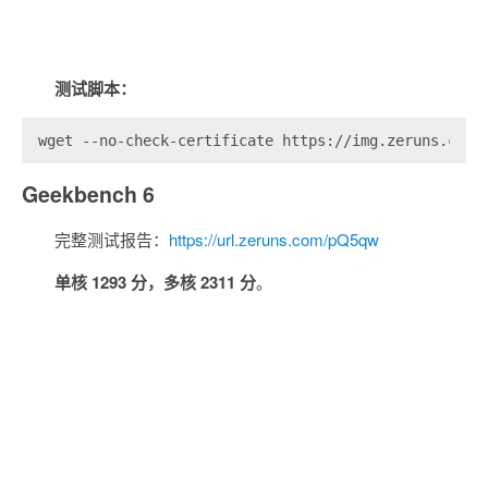
测试脚本：
wget --no-check-certificate https://img.zeruns.com/
Geekbench 6
完整测试报告：
https://url.zeruns.com/pQ5qw
单核 1293 分，多核 2311 分
。