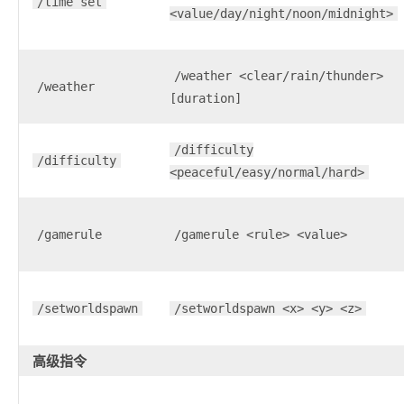
/time set
<value/day/night/noon/midnight>
/weather <clear/rain/thunder>
/weather
[duration]
/difficulty
/difficulty
<peaceful/easy/normal/hard>
/gamerule
/gamerule <rule> <value>
/setworldspawn
/setworldspawn <x> <y> <z>
高级指令