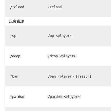
/reload
/reload
玩家管理
/op
/op <player>
/deop
/deop <player>
/ban
/ban <player> [reason]
/pardon
/pardon <player>