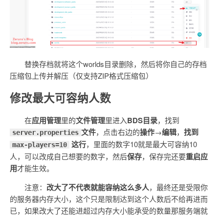
替换存档就将这个worlds目录删除，然后将你自己的存档
压缩包上传并解压（仅支持ZIP格式压缩包）
修改最大可容纳人数
在
应用管理
里的
文件管理
里进入
BDS目录
，找到
文件
，点击右边的
操作
→
编辑
，
找到
server.properties
这行
，里面的数字10就是最大可容纳10
max-players=10
人，可以改成自己想要的数字，然后
保存
，保存完还要
重启应
用
才能生效。
注意：
改大了不代表就能容纳这么多人
，最终还是受限你
的服务器内存大小，这个只是限制达到这个人数后不给再进而
已，如果改大了还能进超过内存大小能承受的数量那服务端就