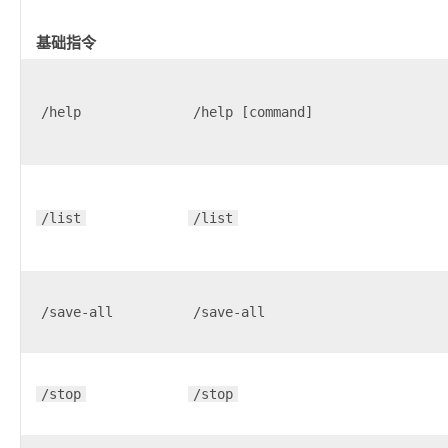
基础指令
/help
/help [command]
/list
/list
/save-all
/save-all
/stop
/stop