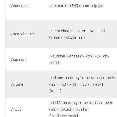
/execute
/execute <条件> run <命令>
/scoreboard objectives add
/scoreboard
<name> <criteria>
/summon <entity> <x> <y> <z>
/summon
[nbt]
/clone <x1> <y1> <z1> <x2> <y2>
/clone
<z2> <x3> <y3> <z3> [mask]
[mode]
/fill <x1> <y1> <z1> <x2> <y2>
/fill
<z2> <block> [data]
[replace/mask]