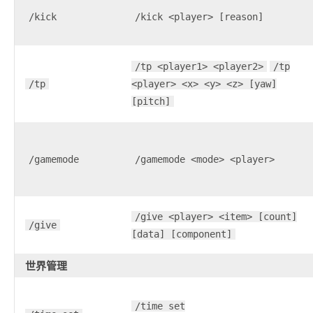
/kick
/kick <player> [reason]
/tp <player1> <player2>
/tp
/tp
<player> <x> <y> <z> [yaw]
[pitch]
/gamemode
/gamemode <mode> <player>
/give <player> <item> [count]
/give
[data] [component]
世界管理
/time set