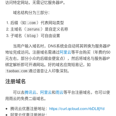
访问特定网站，无需记忆服务器IP。
域名结构分为三部分：
后缀（如
）代表网站类型
.com
主域名（
）是自定义名称
zeruns
子域名（
）可自由设置
blog
当用户输入域名时，DNS系统会自动将其转换为服务器IP
地址完成访问。注册域名需通过
阿里云
等平台购买（年费约50
元左右，部分小众的后缀会便宜点），然后将域名与服务器IP
绑定解析即可开通网站。好的域名应简短易记，如
通过谐音让人印象深刻。
taobao.com
注册域名
可以去
腾讯云
、
阿里云
和
雨云
等平台注册域名，也可以使
用雨云的免费二级域名。
腾讯云优惠注册地址：
https://curl.qcloud.com/rbDL8jYd
阿里云优惠注册地址：