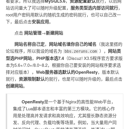
看要求，所以我选择
MySQL5.6
，
资源配置默认
就行，以后网
站访问量大了可以随时升级配置，
服务类型选内部访问就行
，
root用户密码用默认的随机生成的密码就行，也可以自己改一
下，最后点击
安装应用
。
点击
网站管理
→
新建网站
网站名称自己定
，
网站域名填你自己的域名
（我这里搭的
论坛程序，所以我设的域名为
），
网站类
bbs.zeruns.com
型选PHP网站
，
PHP版本选7.4
（Discuz! X3.5程序官方要求版
本为5.6+/7.0+/8.0~8.2，根据你自己要安装的网站程序要求选
择对应版本），
Web服务器选默认的OpenResty
，版本默认
就行，
资源限制默认
的就行，也是可以随时升级的，最后点击
创建网站
。
OpenResty
是一个基于Nginx的高性能Web平台，
集成了Lua脚本语言和丰富的第三方模块。它的核心作
用是处理高并发请求和高效响应，尤其擅长静态资源分
发、反向代理、负载均衡等场景。例如，当大量用户同