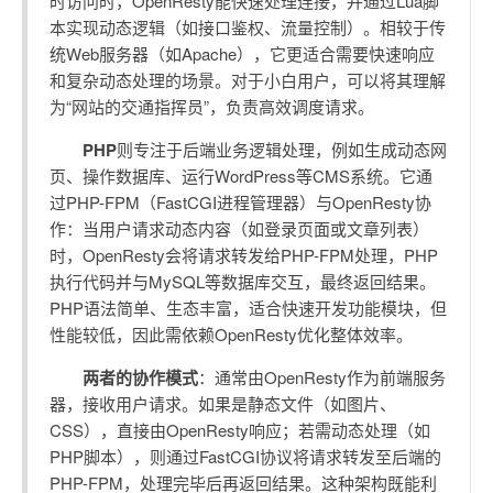
时访问时，OpenResty能快速处理连接，并通过Lua脚
本实现动态逻辑（如接口鉴权、流量控制）。相较于传
统Web服务器（如Apache），它更适合需要快速响应
和复杂动态处理的场景。对于小白用户，可以将其理解
为“网站的交通指挥员”，负责高效调度请求。
PHP
则专注于后端业务逻辑处理，例如生成动态网
页、操作数据库、运行WordPress等CMS系统。它通
过PHP-FPM（FastCGI进程管理器）与OpenResty协
作：当用户请求动态内容（如登录页面或文章列表）
时，OpenResty会将请求转发给PHP-FPM处理，PHP
执行代码并与MySQL等数据库交互，最终返回结果。
PHP语法简单、生态丰富，适合快速开发功能模块，但
性能较低，因此需依赖OpenResty优化整体效率。
两者的协作模式
：通常由OpenResty作为前端服务
器，接收用户请求。如果是静态文件（如图片、
CSS），直接由OpenResty响应；若需动态处理（如
PHP脚本），则通过FastCGI协议将请求转发至后端的
PHP-FPM，处理完毕后再返回结果。这种架构既能利