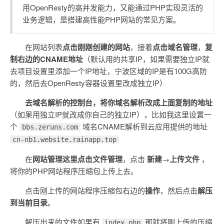
用OpenResty的高并发能力，又能通过PHP实现灵活的
业务逻辑，是搭建高性能PHP网站的常见方案。
在网站列表
点击刚刚创建的网站
，接着
点击域名管理
，
复
制右边的CNAME地址
（默认用的共享IP，如果需要独立IP就
去项目设置里添加一个IP地址，宁波区域的IP是有100G高防
的，然后去OpenResty容器设置里改成独立IP）
去域名解析的控制台，将你域名解析改成上面复制的地址
（如果用独立IP就改成你自己的独立IP），比如我这里设置一
个
域名CNAME解析到云应用提供的地址
bbs.zeruns.com
cn-nb1.website.rainapp.top
在
网站管理这里点击文件管理
，点击
新建
→
上传文件
，
将你的PHP网站程序压缩包上传上去。
点击刚上传的网站程序压缩包右边的
操作
，然后点击
解压
到当前目录
。
解压出来的文件如果有
那就将刚上传的压缩
index.php