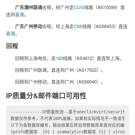
广东潮州联通
去程，经广州走
CUG
线路（AS10099）直
连到
香港
。
广东广州移动
去程，经上海走
CMI
线路（AS58453）直连
香港
。
回程
回程到上海电信，走
163
线路（AS4812）直连到上海。
回程到广州联通，直连到广州（AS17622）。
回程到广州移动，直连到广州（AS56040）。
IP质量分&邮件端口可用性
-------------IP质量检测--基于oneclickvirt/securityChe
数据仅作参考，不代表100%准确，如果和实际情况不一致请手动查
以下为各数据库编号，输出结果后将自带数据库来源对应的编号

ipinfo数据库  [0] | scamalytics数据库 [1] | virustot