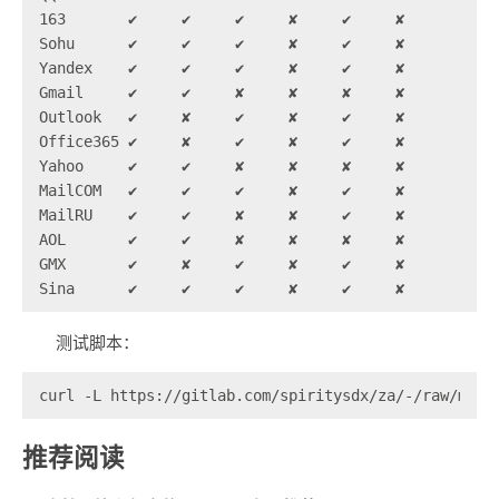
163       ✔     ✔     ✔     ✘     ✔     ✘    

Sohu      ✔     ✔     ✔     ✘     ✔     ✘    

Yandex    ✔     ✔     ✔     ✘     ✔     ✘    

Gmail     ✔     ✔     ✘     ✘     ✘     ✘    

Outlook   ✔     ✘     ✔     ✘     ✔     ✘    

Office365 ✔     ✘     ✔     ✘     ✔     ✘    

Yahoo     ✔     ✔     ✘     ✘     ✘     ✘    

MailCOM   ✔     ✔     ✔     ✘     ✔     ✘    

MailRU    ✔     ✔     ✘     ✘     ✔     ✘    

AOL       ✔     ✔     ✘     ✘     ✘     ✘    

GMX       ✔     ✘     ✔     ✘     ✔     ✘    

Sina      ✔     ✔     ✔     ✘     ✔     ✘  
测试脚本：
curl -L https://gitlab.com/spiritysdx/za/-/raw/main
推荐阅读