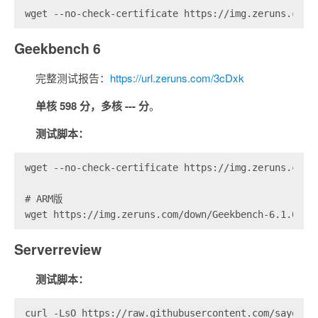
wget --no-check-certificate https://img.zeruns.com/
Geekbench 6
完整测试报告：
https://url.zeruns.com/3cDxk
单核 598 分，多核 --- 分
。
测试脚本：
wget --no-check-certificate https://img.zeruns.com/
# ARM版

wget https://img.zeruns.com/down/Geekbench-6.1.0-Li
Serverreview
测试脚本：
curl -LsO https://raw.githubusercontent.com/sayem31