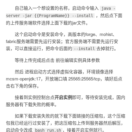
自己输入一个想设置的名称，启动命令输入
java -
，然后点下面
server -jar {{ProgramName}} --install
的上传服务端软件选择上面下载的jar文件。
这个启动命令是安装命令，高版本的forge、mohist、
fabric服务端需要先运行安装；官方服务端不需要先运行安
装，可以直接运行，把命令后面的
去掉就行。
--install
等待上传完成后点击 前往编辑实例具体参数
然后 进程启动方式选择虚拟化容器，环境镜像选择
mcsm-openjdk:17，开放端口填 25565:25565/tcp，填好后点
击右下角的保存。
接着到实例控制台点
开启实例
即可，等待安装完成，国内
服务器有下载失败的概率。
如果下载安装失败的就下载下面链接的压缩包，这个压缩
包我已经运行过安装了，把这压缩包上传到服务器然后解压，
启动命令改成
，接着开启实例就行。
bash run.sh