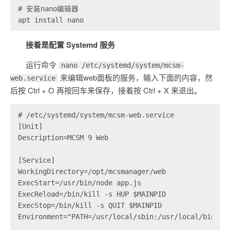
# 安装nano编辑器

apt install nano
接着是配置 Systemd 服务
运行命令
nano /etc/systemd/system/mcsm-
来编辑web面板的服务，输入下面的内容，然
web.service
后按 Ctrl + O 再按回车来保存，接着按 Ctrl + X 来退出。
# /etc/systemd/system/mcsm-web.service

[Unit]

Description=MCSM 9 Web

[Service]

WorkingDirectory=/opt/mcsmanager/web

ExecStart=/usr/bin/node app.js

ExecReload=/bin/kill -s HUP $MAINPID

ExecStop=/bin/kill -s QUIT $MAINPID

Environment="PATH=/usr/local/sbin:/usr/local/bin:/us