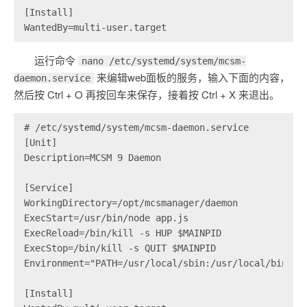
[Install]

WantedBy=multi-user.target
运行命令
nano /etc/systemd/system/mcsm-
来编辑web面板的服务，输入下面的内容，
daemon.service
然后按 Ctrl + O 再按回车来保存，接着按 Ctrl + X 来退出。
# /etc/systemd/system/mcsm-daemon.service

[Unit]

Description=MCSM 9 Daemon

[Service]

WorkingDirectory=/opt/mcsmanager/daemon

ExecStart=/usr/bin/node app.js

ExecReload=/bin/kill -s HUP $MAINPID

ExecStop=/bin/kill -s QUIT $MAINPID

Environment="PATH=/usr/local/sbin:/usr/local/bin:/us
[Install]
