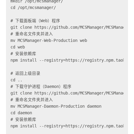
mkdir /opt/mcsmanager/

cd /opt/mcsmanager/

# 下载面板端（Web）程序

git clone https://github.com/MCSManager/MCSManager-W
# 重命名文件夹并进入

mv MCSManager-Web-Production web

cd web

# 安装依赖库

npm install --registry=https://registry.npm.taobao.o
# 返回上级目录

cd ..

# 下载守护进程（Daemon）程序

git clone https://github.com/MCSManager/MCSManager-D
# 重命名文件夹并进入

mv MCSManager-Daemon-Production daemon

cd daemon

# 安装依赖库

npm install --registry=https://registry.npm.taobao.o