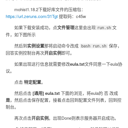
mohist1.18.2下载好库文件的压缩包：
https://url.zeruns.com/31Tgt
提取码：c45w
如果下载安装成功，点
文件管理
这里会出现
文
run.sh
件，如下图所示
然后到
实例设置
那将启动命令改成
保存，
bash run.sh
回答实例控制台再次
开启实例
即可。
如果出现这行信息就需要修改
eula.txt
文件同意一下eula协
议。
点击
特定配置
。
然后点击
[通用] eula.txt
下面的浏览，将eula的 否 改成
是
，然后点击保存配置，接着点击回到配置文件列表，回到控
制台。
再次点击
开启实例
。出现Done则表示服务器开启成功。