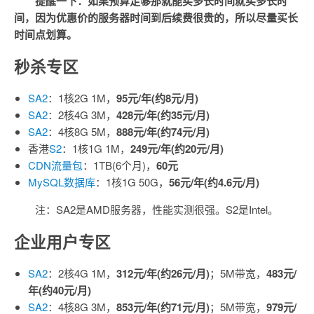
提醒一下：如果预算足够那就能买多长时间就买多长时
间，因为优惠价的服务器时间到后续费很贵的，所以尽量买长
时间点划算。
秒杀专区
SA2
：1核2G 1M，
95元/年(约8元/月)
SA2
：2核4G 3M，
428元/年(约35元/月)
SA2
：4核8G 5M，
888元/年(约74元/月)
香港
S2
：1核1G 1M，
249元/年(约20元/月)
CDN流量包
：1TB(6个月)，
60元
MySQL数据库
：1核1G 50G，
56元/年(约4.6元/月)
注：SA2是AMD服务器，性能实测很强。S2是Intel。
企业用户专区
SA2
：2核4G 1M，
312元/年(约26元/月)
；5M带宽，
483元/
年(约40元/月)
SA2
：4核8G 3M，
853元/年(约71元/月)
；5M带宽，
979元/