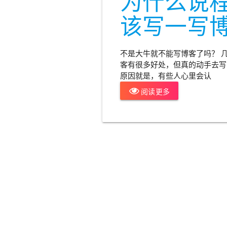
为什么说
该写一写
不是大牛就不能写博客了吗？ 
客有很多好处，但真的动手去写
原因就是，有些人心里会认
阅读更多
砍掉 PM，全员做
Builder？AI 真能让人
人都做产品吗？
砍掉 PM，全员做 Builder？AI 真能
让人人都做产品吗？
2026-06-30
AI
AI
AI智能体