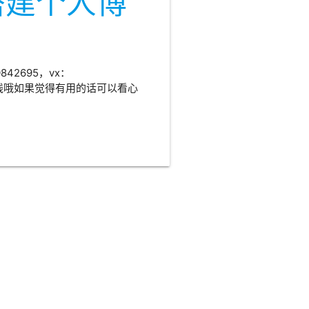
ge搭建个人博
42695，vx：
随时在线哦如果觉得有用的话可以看心
Mac 输入法频繁乱
切？开源神器
LockIME 完整使用教
程，一键锁定输入法
Mac 输入法频繁乱切？开源神器
LockIME 完整使用教程，一键锁定输
入法
2026-06-25
macOS
工具
MACOS
工具