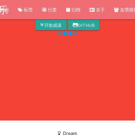
热爱生活
乐
新闻
标签
分类
归档
关于
友情链
江天一色无纤尘，皎皎空中孤月轮。
开始阅读
GITHUB
Dream