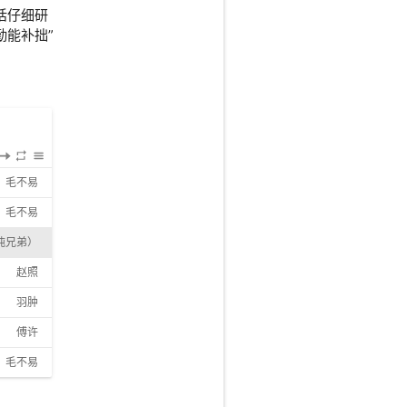
话仔细研
勤能补拙”
毛不易
毛不易
吨兄弟）
赵照
羽肿
傅许
毛不易