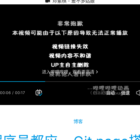
邓紫棋 - 差不多姑娘
博客