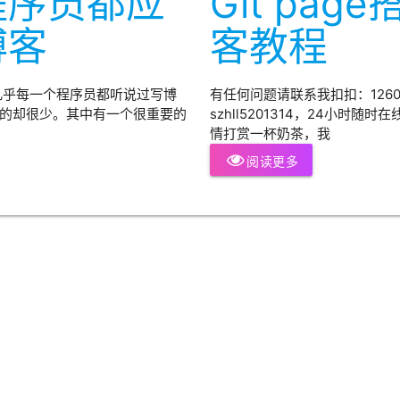
程序员都应
Git pa
博客
客教程
几乎每一个程序员都听说过写博
有任何问题请联系我扣扣：12608
的却很少。其中有一个很重要的
szhll5201314，24小时
情打赏一杯奶茶，我
阅读更多
黄仁勋股东大会定调：
AI正式告别烧钱时代，
数十年级算力基建周期
开启
黄仁勋股东大会定调：AI正式告别烧
钱时代，数十年级算力基建周期开启
2026-06-26
AI
AI
AI智能体