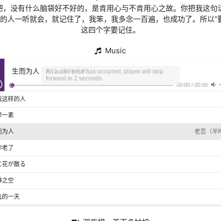
吧，没有什么脑袋好不好的，是肯用心与不肯用心之故。你把我这句
的人一听就会，就记住了，我笨，我多念一百遍，也成功了。所以“
这四个字要记住。
Music
生而为人
- 老恋（半吨兄弟）
An audio error has occurred, player will skip
forward in 2 seconds.
00:00
/
00:00
我这样的人
荤一素
而为人
老恋（半
你老了
に花が散る
静之空
凡的一天