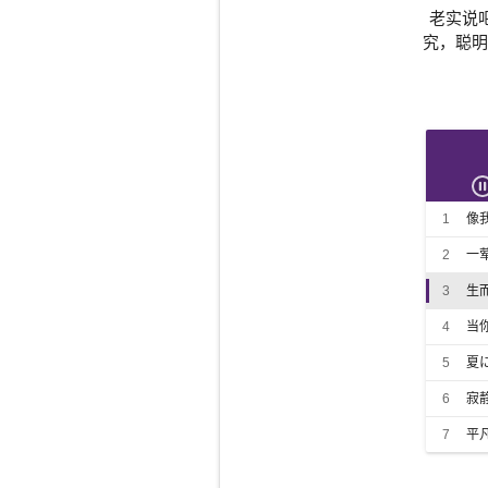
老实说
究，聪明
1
像
2
一
3
生
4
当
5
夏
6
寂
7
平