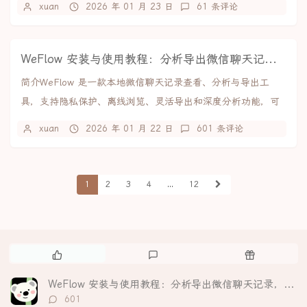
xuan
2026 年 01 月 23 日
61 条评论
WeFlow 安装与使用教程：分析导出微信聊天记录，生成可视化年度报告
简介WeFlow 是一款本地微信聊天记录查看、分析与导出工
具，支持隐私保护、离线浏览、灵活导出和深度分析功能，可
生成个性化年度报告。。核心亮点隐私至上：所...
xuan
2026 年 01 月 22 日
601 条评论
1
2
3
4
...
12
热
最
随
门
新
机
文
评
文
WeFlow 安装与使用教程：分析导出微信聊天记录，生成可视化年度报告
章
论
章
评
601