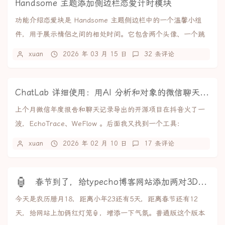
Handsome 主题添加侧边栏恋爱计时模块
功能介绍恋爱块是 Handsome 主题侧边栏中的一个温馨小组
件，用于展示情侣之间的相处时间。它包含两个头像、一个跳
动的心形图标，以及实时更新的相处时长计...
xuan
2026 年 03 月 15 日
32 条评论
ChatLab 详细使用：用AI 分析和对象的微信聊天记录
上个月微信年度报告和聊天记录导出的开源项目在抖音火了一
波，EchoTrace、WeFlow 。后面我又找到一个工具：
ChatLab，能接入 AI 分析各种...
xuan
2026 年 02 月 10 日
17 条评论
🏮
春节到了，给typecho博客网站添加两对3D红灯笼
今天是农历腊月18，距离小年23还有5天，距离春节还有12
天，给网站上加俩红灯笼🏮，增添一下气氛。普通版这个版本