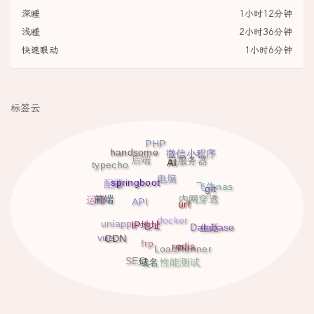
深睡
1小时12分钟
浅睡
2小时36分钟
快速眼动
1小时6分钟
标签云
PHP
handsome
微信小程序
AI
后端
云服务器
typecho
springboot
电脑
git
配置
飞牛nas
前端
url
运维
内网穿透
API
IP地址
docker
Database
uniapp
生活
CDN
vue
redis
frp
LoadRunner
域名
SEO
性能测试