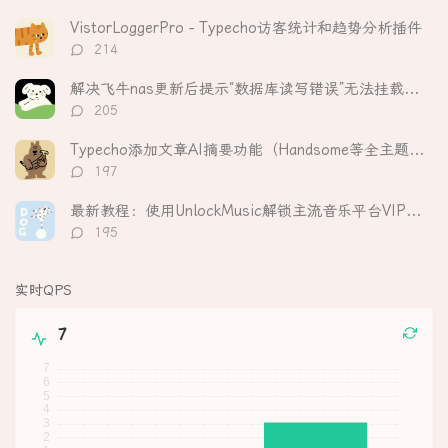
论
数：
VistorLoggerPro - Typecho访客统计和趋势分析插件
评
214
论
数：
解决飞牛nas更新后提示“数据库读写错误”无法挂载硬盘
评
205
论
数：
Typecho添加文章AI摘要功能（Handsome等全主题适配）
评
197
论
数：
最新教程：使用UnlockMusic解锁主流音乐平台VIP歌曲的加密保护
评
195
论
数：
实时QPS
7