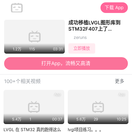
下载 App
成功移植LVGL图形库到
STM32F407上了
（MSP3526屏幕），工程
zeruns
模板已开源
立即播放
1.2万
115
03:31
打开App，流畅又高清
100+个相关视频
更多
App
App
5.4万
1
00:37
5.6万
29
10:25
LVGL 在 STM32 真的跑得这么
lvgl项目练习。。。