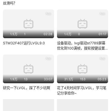
丝滑吗？
App
App
1.5万
1
02:28
1.0万
0
01:17
STM32F407运行LVGL9.0
设备驱动，lvgl驱动st7789屏幕
优化到100满帧，拨轮按键设置
PWM占空比调节屏幕背光亮度，
显示SD卡剩余空间和容量，显示
App
App
esp32的CPU温度
1.9万
13
33:07
31.3万
153
05:23
研究一下LVGL，踩了不少坑啊
花了4天时间学习LVGL，学习笔
记分享给你~